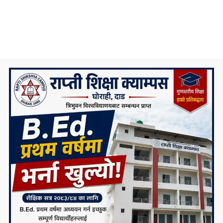
निकै संघर्षका साथ डिग्री पढेका एउटा मेधाविको
दुखद अन्त्य
प्रदेश ५ कै ठूलो जलविद्युत आयोजना रोल्पामा,
सम्पर्क कार्यालय उद्घाटन