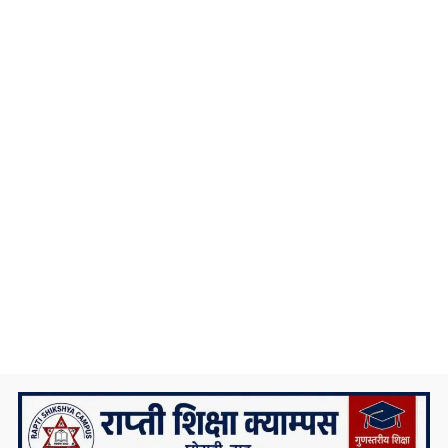
दुखद अन्त्य
प्रदेश ५ कै ठूलो जलविद्युत आयोजना रोल्पामा,
सम्पर्क कार्यालय उद्घाटन