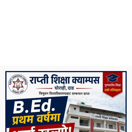
भविष्य ?
कोरोना संक्रमणलाई दोस्रो चरणमै रोक्न चाल्नैपर्ने
यी कदम
निकै संघर्षका साथ डिग्री पढेका एउटा मेधाविको
दुखद अन्त्य
प्रदेश ५ कै ठूलो जलविद्युत आयोजना रोल्पामा,
सम्पर्क कार्यालय उद्घाटन