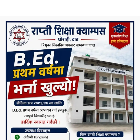
समाचार टिप्पणीः के हुन्छ कर्णाली प्रदेश सरकारको
भविष्य ?
कोरोना संक्रमणलाई दोस्रो चरणमै रोक्न चाल्नैपर्ने
यी कदम
निकै संघर्षका साथ डिग्री पढेका एउटा मेधाविको
दुखद अन्त्य
प्रदेश ५ कै ठूलो जलविद्युत आयोजना रोल्पामा,
सम्पर्क कार्यालय उद्घाटन