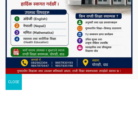
तराइमा नौलो सामाजिक क्रान्तिको शुरुवातः ३७
जोडीको एउटै मण्डपमा दाइजोबिरोधी विवाह
समाचार टिप्पणीः के हुन्छ कर्णाली प्रदेश सरकारको
भविष्य ?
कोरोना संक्रमणलाई दोस्रो चरणमै रोक्न चाल्नैपर्ने
CLOSE
यी कदम
निकै संघर्षका साथ डिग्री पढेका एउटा मेधाविको
दुखद अन्त्य