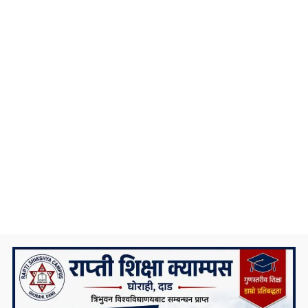
निकै संघर्षका साथ डिग्री पढेका एउटा मेधाविको
दुखद अन्त्य
प्रदेश ५ कै ठूलो जलविद्युत आयोजना रोल्पामा,
सम्पर्क कार्यालय उद्घाटन