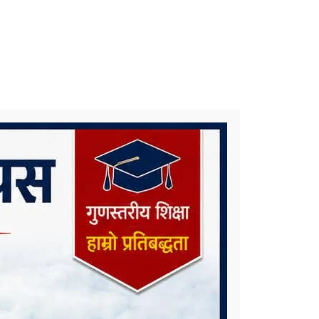
समाचार टिप्पणीः के हुन्छ कर्णाली प्रदेश
सरकारको भविष्य ?
कोरोना संक्रमणलाई दोस्रो चरणमै रोक्न
चाल्नैपर्ने यी कदम
निकै संघर्षका साथ डिग्री पढेका एउटा
मेधाविको दुखद अन्त्य
प्रदेश ५ कै ठूलो जलविद्युत आयोजना
रोल्पामा, सम्पर्क कार्यालय उद्घाटन