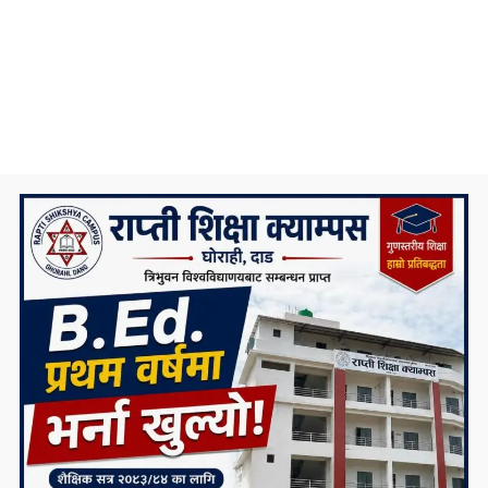
यी कदम
निकै संघर्षका साथ डिग्री पढेका एउटा मेधाविको
दुखद अन्त्य
प्रदेश ५ कै ठूलो जलविद्युत आयोजना रोल्पामा,
सम्पर्क कार्यालय उद्घाटन