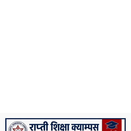
यी कदम
निकै संघर्षका साथ डिग्री पढेका एउटा मेधाविको
दुखद अन्त्य
प्रदेश ५ कै ठूलो जलविद्युत आयोजना रोल्पामा,
सम्पर्क कार्यालय उद्घाटन