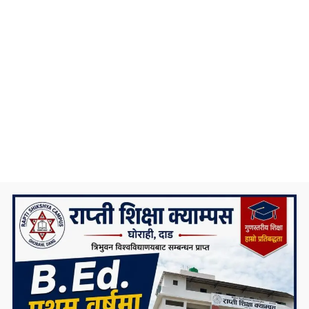
भविष्य ?
कोरोना संक्रमणलाई दोस्रो चरणमै रोक्न चाल्नैपर्ने
यी कदम
निकै संघर्षका साथ डिग्री पढेका एउटा मेधाविको
दुखद अन्त्य
प्रदेश ५ कै ठूलो जलविद्युत आयोजना रोल्पामा,
सम्पर्क कार्यालय उद्घाटन