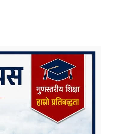
समाचार टिप्पणीः के हुन्छ कर्णाली प्रदेश
सरकारको भविष्य ?
कोरोना संक्रमणलाई दोस्रो चरणमै रोक्न
चाल्नैपर्ने यी कदम
निकै संघर्षका साथ डिग्री पढेका एउटा
मेधाविको दुखद अन्त्य
प्रदेश ५ कै ठूलो जलविद्युत आयोजना
रोल्पामा, सम्पर्क कार्यालय उद्घाटन