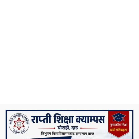
निकै संघर्षका साथ डिग्री पढेका एउटा मेधाविको
दुखद अन्त्य
प्रदेश ५ कै ठूलो जलविद्युत आयोजना रोल्पामा,
सम्पर्क कार्यालय उद्घाटन