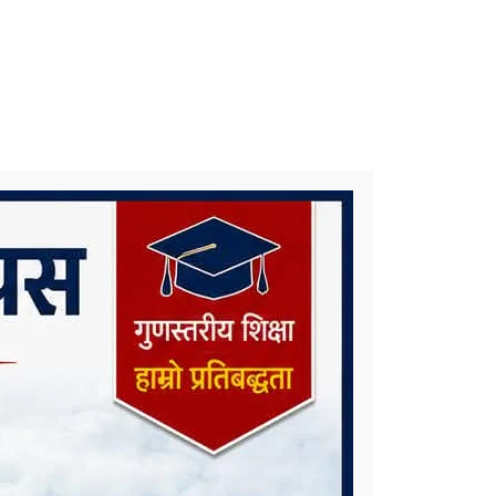
समाचार टिप्पणीः के हुन्छ कर्णाली प्रदेश
सरकारको भविष्य ?
कोरोना संक्रमणलाई दोस्रो चरणमै रोक्न
चाल्नैपर्ने यी कदम
निकै संघर्षका साथ डिग्री पढेका एउटा
मेधाविको दुखद अन्त्य
प्रदेश ५ कै ठूलो जलविद्युत आयोजना
रोल्पामा, सम्पर्क कार्यालय उद्घाटन