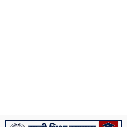
निकै संघर्षका साथ डिग्री पढेका एउटा मेधाविको
दुखद अन्त्य
प्रदेश ५ कै ठूलो जलविद्युत आयोजना रोल्पामा,
सम्पर्क कार्यालय उद्घाटन