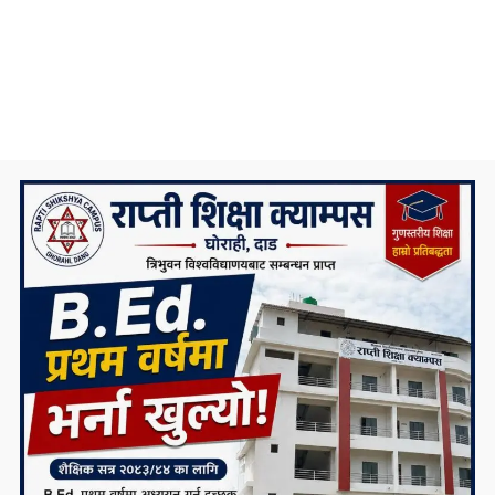
निकै संघर्षका साथ डिग्री पढेका एउटा मेधाविको
दुखद अन्त्य
प्रदेश ५ कै ठूलो जलविद्युत आयोजना रोल्पामा,
सम्पर्क कार्यालय उद्घाटन