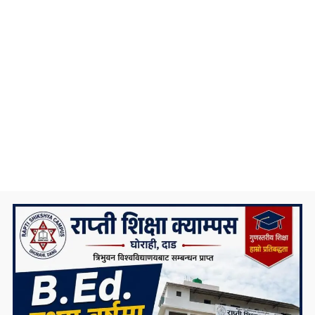
समाचार टिप्पणीः के हुन्छ कर्णाली प्रदेश सरकारको
भविष्य ?
कोरोना संक्रमणलाई दोस्रो चरणमै रोक्न चाल्नैपर्ने
यी कदम
निकै संघर्षका साथ डिग्री पढेका एउटा मेधाविको
दुखद अन्त्य
प्रदेश ५ कै ठूलो जलविद्युत आयोजना रोल्पामा,