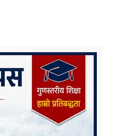
समाचार टिप्पणीः के हुन्छ कर्णाली प्रदेश
सरकारको भविष्य ?
कोरोना संक्रमणलाई दोस्रो चरणमै रोक्न
चाल्नैपर्ने यी कदम
निकै संघर्षका साथ डिग्री पढेका एउटा
मेधाविको दुखद अन्त्य
प्रदेश ५ कै ठूलो जलविद्युत आयोजना
रोल्पामा, सम्पर्क कार्यालय उद्घाटन